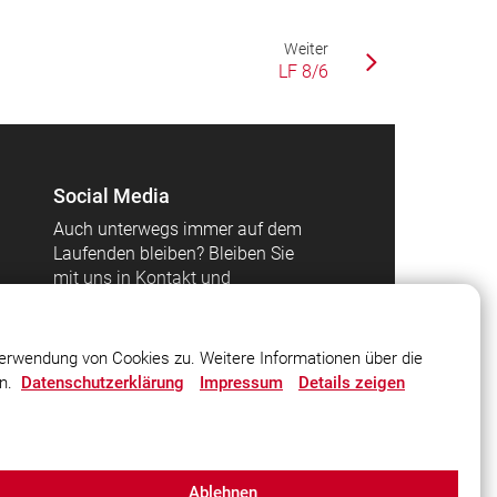
Weiter
LF 8/6
Social Media
Auch unterwegs immer auf dem
Laufenden bleiben? Bleiben Sie
mit uns in Kontakt und
vernetzen Sie sich mit uns!
erwendung von Cookies zu. Weitere Informationen über die
en.
Datenschutzerklärung
Impressum
Details zeigen
Ablehnen