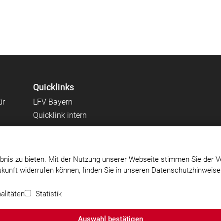
Quicklinks
ür
LFV Bayern
Quicklink intern
bnis zu bieten. Mit der Nutzung unserer Webseite stimmen Sie der V
Zukunft widerrufen können, finden Sie in unseren Datenschutzhinweis
Impressum
|
Datenschutz
|
Cookie-Einstellungen
alitäten
Statistik
Auswahl bestätigen