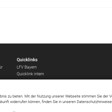
Quicklinks
ür
LFV Bayern
Quicklink intern
bnis zu bieten. Mit der Nutzung unserer Webseite stimmen Sie der V
Zukunft widerrufen können, finden Sie in unseren Datenschutzhinweis
Impressum
|
Datenschutz
|
Cookie-Einstellungen