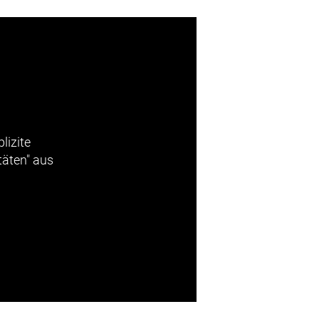
lizite
täten" aus