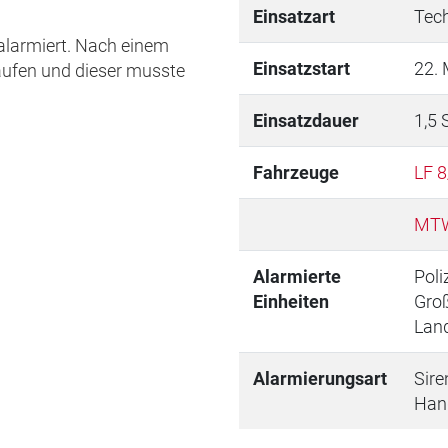
Einsatzart
Tech
 alarmiert. Nach einem
Einsatzstart
22. 
laufen und dieser musste
Einsatzdauer
1,5 
Fahrzeuge
LF 8
MTW
Alarmierte
Poli
Einheiten
Gro
Land
Alarmierungsart
Sire
Han