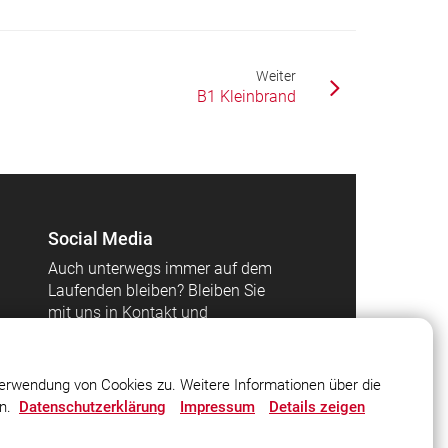
Weiter
B1 Kleinbrand
Social Media
Auch unterwegs immer auf dem
Laufenden bleiben? Bleiben Sie
mit uns in Kontakt und
vernetzen Sie sich mit uns!
erwendung von Cookies zu. Weitere Informationen über die
en.
Datenschutzerklärung
Impressum
Details zeigen