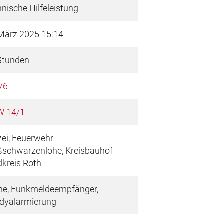
nische Hilfeleistung
März 2025 15:14
Stunden
/6
 14/1
zei, Feuerwehr
ßschwarzenlohe, Kreisbauhof
kreis Roth
ne, Funkmeldeempfänger,
dyalarmierung