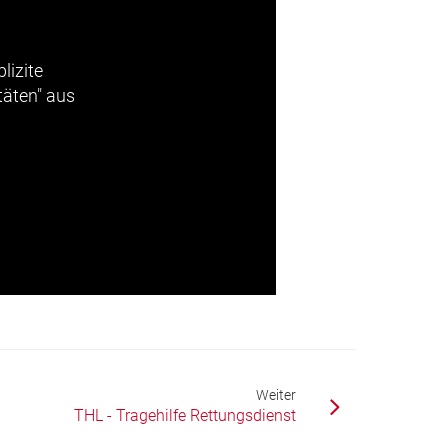
lizite
täten" aus
Weiter
THL - Tragehilfe Rettungsdienst