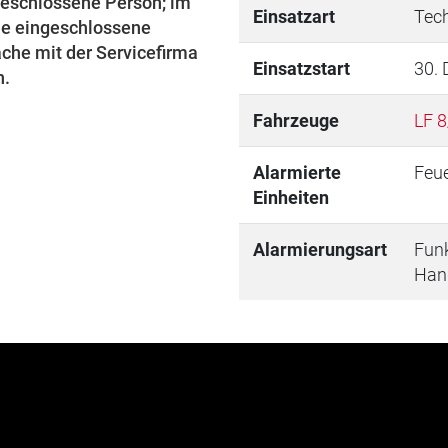
geschlossene Person; im
Einsatzart
Tech
e eingeschlossene
ache mit der Servicefirma
Einsatzstart
30.
n.
Fahrzeuge
LF 8
Alarmierte
Feu
Einheiten
Alarmierungsart
Fun
Han