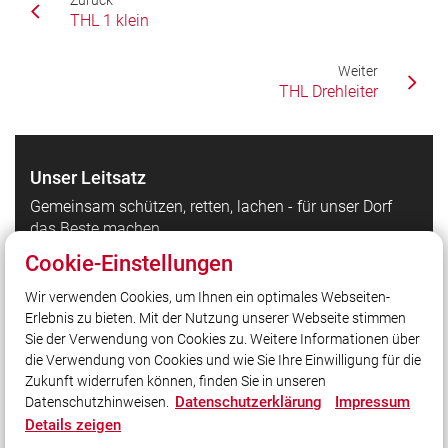
Zurück
THL 1 klein
Weiter
THL Drehleiter
Unser Leitsatz
Gemeinsam schützen, retten, lachen - für unser Dorf
das Beste machen.
Cookie-Einstellungen
Quicklinks
Wir verwenden Cookies, um Ihnen ein optimales Webseiten-
Erlebnis zu bieten. Mit der Nutzung unserer Webseite stimmen
LFV Bayern
Sie der Verwendung von Cookies zu. Weitere Informationen über
Quicklink intern
die Verwendung von Cookies und wie Sie Ihre Einwilligung für die
Zukunft widerrufen können, finden Sie in unseren
Datenschutzerklärung
Impressum
Datenschutzhinweisen.
Social Media
Details zeigen